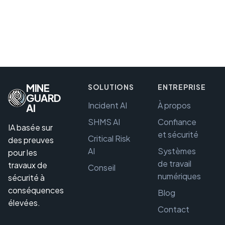
MINE
SOLUTIONS
ENTREPRISE
GUARD
Incident AI
À propos
AI
SHMS AI
Confiance
IA basée sur
et sécurité
Critical Risk
des preuves
AI
Systèmes
pour les
de travail
travaux de
Conseil
numériques
sécurité à
conséquences
Blog
élevées.
Contact