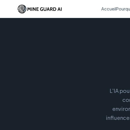
Accueil
Pourqu
L'IA pou
co
enviro
influence