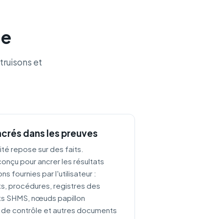
le
truisons et
ncrés dans les preuves
ité repose sur des faits.
onçu pour ancrer les résultats
ns fournies par l'utilisateur :
ts, procédures, registres des
ts SHMS, nœuds papillon
 de contrôle et autres documents