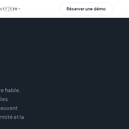
ct
🇫🇷
Réserver une démo
FR
e fiable,
les
peuvent
mité et la