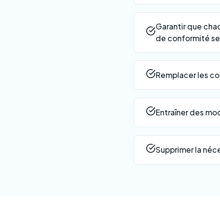
Garantir que chaq
de conformité ser
Remplacer les con
Entraîner des mod
Supprimer la néc