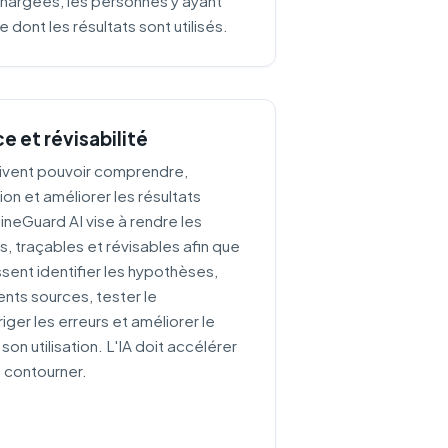
chargées, les personnes y ayant
 dont les résultats sont utilisés.
e et révisabilité
oivent pouvoir comprendre,
on et améliorer les résultats
MineGuard AI vise à rendre les
s, traçables et révisables afin que
issent identifier les hypothèses,
ents sources, tester le
iger les erreurs et améliorer le
 son utilisation. L'IA doit accélérer
e contourner.