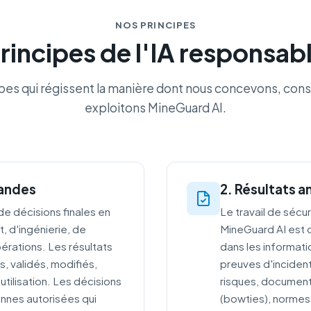
NOS PRINCIPES
rincipes de l'IA responsab
ipes qui régissent la manière dont nous concevons, cons
exploitons MineGuard AI.
mandes
2. Résultats a
e décisions finales en
Le travail de sécur
t, d'ingénierie, de
MineGuard AI est c
rations. Les résultats
dans les informatio
s, validés, modifiés,
preuves d'inciden
tilisation. Les décisions
risques, documen
nnes autorisées qui
(bowties), normes