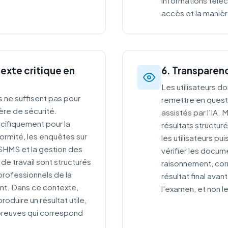
informations télé
accès et la manière
exte critique en
6. Transparenc
Les utilisateurs d
 ne suffisent pas pour
remettre en questi
ière de sécurité.
assistés par l'IA. 
cifiquement pour la
résultats structuré
formité, les enquêtes sur
les utilisateurs pu
 SHMS et la gestion des
vérifier les docum
 de travail sont structurés
raisonnement, corr
professionnels de la
résultat final avant
ent. Dans ce contexte,
l'examen, et non l
roduire un résultat utile,
 preuves qui correspond