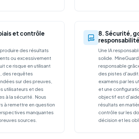
biais et contrôle
8. Sécurité, 
responsabilit
produire des résultats
Une IA responsab
érents ou excessivement
solide. MineGuard A
t ce risque en utilisant
responsable grâce
és, des requêtes
des pistes d'audit
ondées sur des preuves,
examens par les ut
 utilisateurs et des
et une configurati
s à la sécurité. Nous
objectif est d'aide
rs à remettre en question
résultats en matiè
s perspectives manquantes
contrôle sur les d
 preuves sources.
décision et les o