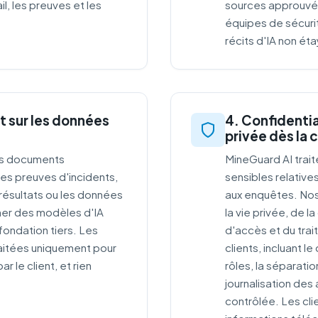
il, les preuves et les
sources approuvé
équipes de sécuri
récits d'IA non ét
t sur les données
4. Confidentia
privée dès la
les documents
MineGuard AI trait
 les preuves d'incidents,
sensibles relatives
 résultats ou les données
aux enquêtes. No
ner des modèles d'IA
la vie privée, de l
ondation tiers. Les
d'accès et du tra
raitées uniquement pour
clients, incluant l
r le client, et rien
rôles, la séparatio
journalisation des 
contrôlée. Les cli