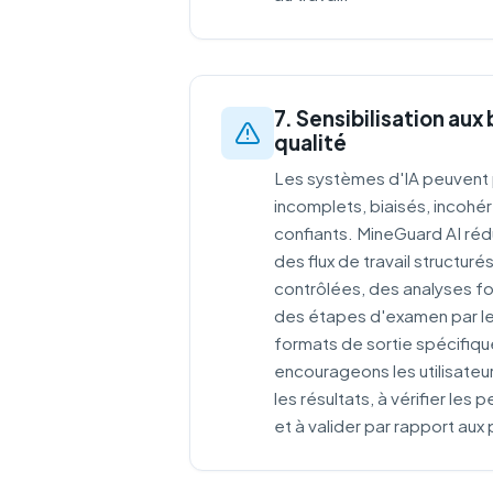
7. Sensibilisation aux 
qualité
Les systèmes d'IA peuvent 
incomplets, biaisés, incoh
confiants. MineGuard AI rédui
des flux de travail structur
contrôlées, des analyses f
des étapes d'examen par les
formats de sortie spécifique
encourageons les utilisateu
les résultats, à vérifier le
et à valider par rapport aux