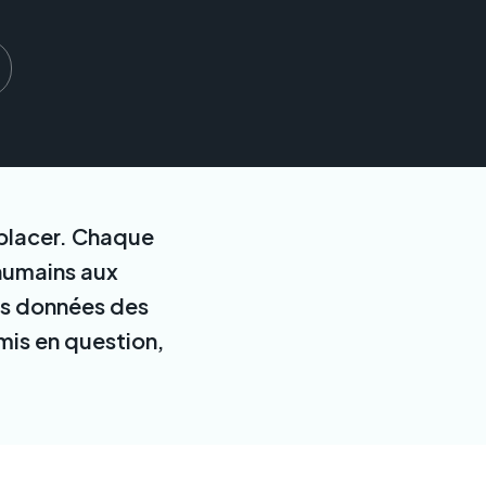
mplacer. Chaque
 humains aux
es données des
mis en question,