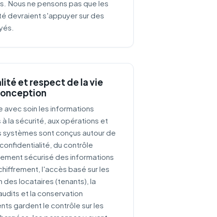
s. Nous ne pensons pas que les
té devraient s'appuyer sur des
ayés.
lité et respect de la vie
 conception
e avec soin les informations
 à la sécurité, aux opérations et
s systèmes sont conçus autour de
a confidentialité, du contrôle
itement sécurisé des informations
e chiffrement, l'accès basé sur les
n des locataires (tenants), la
audits et la conservation
ents gardent le contrôle sur les