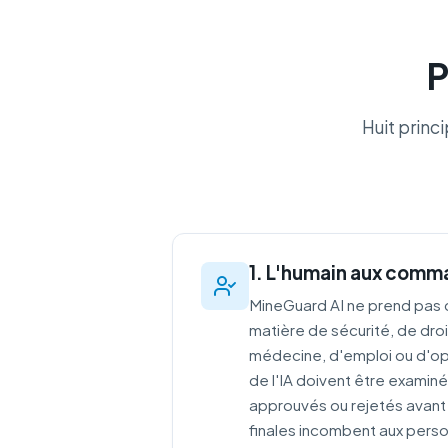
P
Huit princ
1. L'humain aux com
MineGuard AI ne prend pas d
matière de sécurité, de droi
médecine, d'emploi ou d'opé
de l'IA doivent être examiné
approuvés ou rejetés avant u
finales incombent aux perso