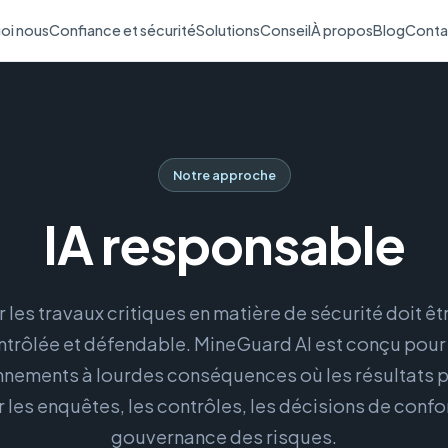
oi nous
Confiance et sécurité
Solutions
Conseil
À propos
Blog
Conta
Notre approche
IA responsable
r les travaux critiques en matière de sécurité doit êtr
ntrôlée et défendable. MineGuard AI est conçu pour 
nnements à lourdes conséquences où les résultats 
r les enquêtes, les contrôles, les décisions de confor
gouvernance des risques.