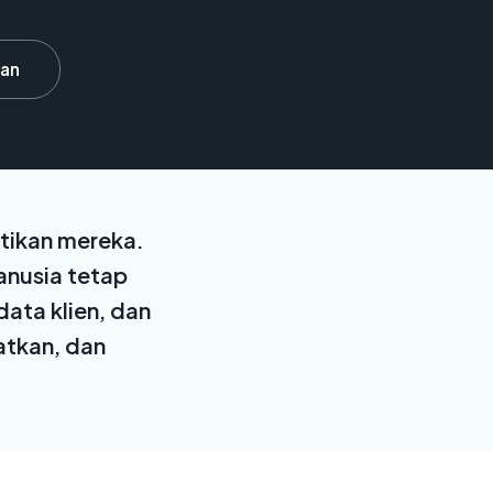
an
tikan mereka.
anusia tetap
ata klien, dan
katkan, dan