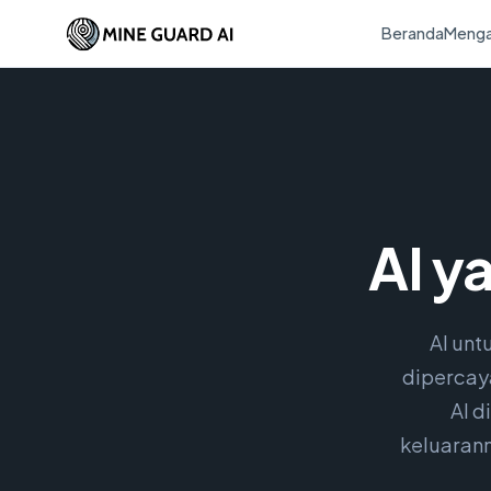
Beranda
Menga
AI y
AI unt
dipercay
AI d
keluaran