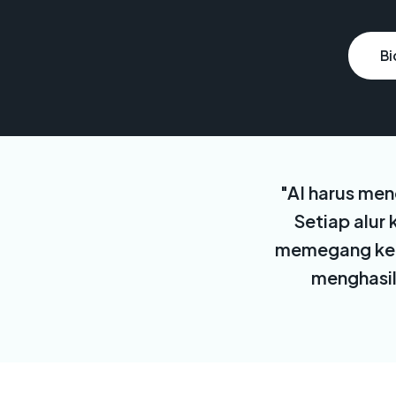
Bi
"AI harus me
Setiap alur
memegang kend
menghasilk