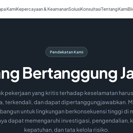
pa Kami
Kepercayaan & Keamanan
Solusi
Konsultasi
Tentang Kami
Bl
Pendekatan Kami
ang Bertanggung 
uk pekerjaan yang kritis terhadap keselamatan haru
a, terkendali, dan dapat dipertanggungjawabkan. 
ibangun untuk lingkungan berkonsekuensi tinggi di
nya dapat memengaruhi investigasi, pengendalian, 
kepatuhan, dan tata kelola risiko.