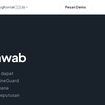
og
Kontak
🇮🇩
Pesan Demo
ID
Jawab
s dapat
MineGuard
 mana
keputusan