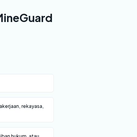
 MineGuard
akerjaan, rekayasa,
iban hukum, atau