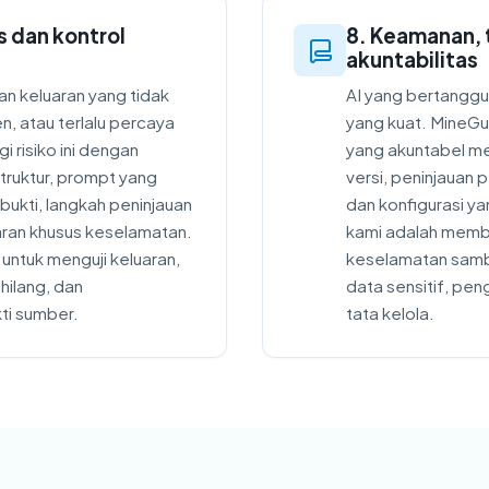
s dan kontrol
8. Keamanan, t
akuntabilitas
an keluaran yang tidak
AI yang bertangg
en, atau terlalu percaya
yang kuat. MineG
i risiko ini dengan
yang akuntabel mela
truktur, prompt yang
versi, peninjauan 
 bukti, langkah peninjauan
dan konfigurasi ya
ran khusus keselamatan.
kami adalah memba
ntuk menguji keluaran,
keselamatan samb
hilang, dan
data sensitif, pe
ti sumber.
tata kelola.