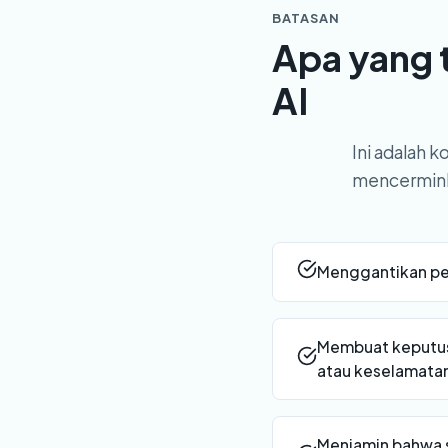
BATASAN
Apa yang 
AI
Ini adalah 
mencermink
Menggantikan pe
Membuat keputusa
atau keselamatan
Menjamin bahwa s