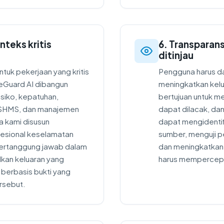
nteks kritis
6. Transparan
ditinjau
ntuk pekerjaan yang kritis
Pengguna harus d
eGuard AI dibangun
meningkatkan kelu
isiko, kepatuhan,
bertujuan untuk me
an SHMS, dan manajemen
dapat dilacak, da
ja kami disusun
dapat mengidentif
fesional keselamatan
sumber, menguji p
bertanggung jawab dalam
dan meningkatkan h
ilkan keluaran yang
harus mempercepa
 berbasis bukti yang
rsebut.