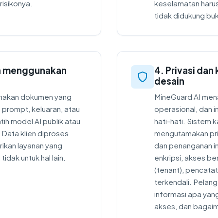
 risikonya.
keselamatan harus
tidak didukung buk
an menggunakan
4. Privasi dan
desain
unakan dokumen yang
MineGuard AI mena
, prompt, keluaran, atau
operasional, dan i
tih model AI publik atau
hati-hati. Sistem
 Data klien diproses
mengutamakan priv
ikan layanan yang
dan penanganan in
idak untuk hal lain.
enkripsi, akses b
(tenant), pencatat
terkendali. Pelan
informasi apa yang
akses, dan bagaim