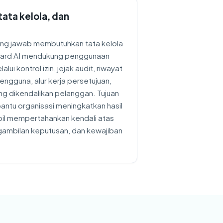
ata kelola, dan
ung jawab membutuhkan tata kelola
uard AI mendukung penggunaan
lui kontrol izin, jejak audit, riwayat
pengguna, alur kerja persetujuan,
ng dikendalikan pelanggan. Tujuan
ntu organisasi meningkatkan hasil
il mempertahankan kendali atas
ngambilan keputusan, dan kewajiban