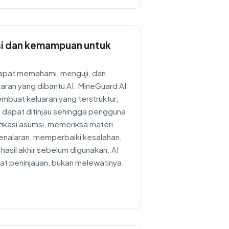
si dan kemampuan untuk
apat memahami, menguji, dan
aran yang dibantu AI. MineGuard AI
mbuat keluaran yang terstruktur,
n dapat ditinjau sehingga pengguna
ikasi asumsi, memeriksa materi
enalaran, memperbaiki kesalahan,
asil akhir sebelum digunakan. AI
t peninjauan, bukan melewatinya.