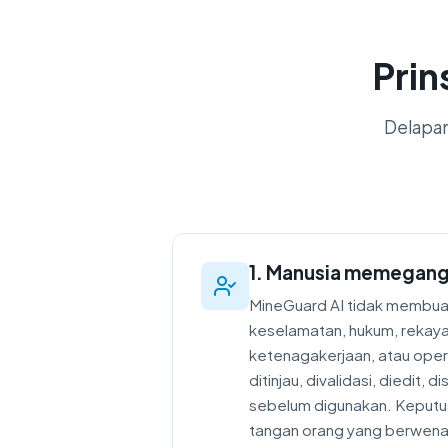
Prin
Delapan
1. Manusia memegang
MineGuard AI tidak membuat
keselamatan, hukum, rekaya
ketenagakerjaan, atau opera
ditinjau, divalidasi, diedit, di
sebelum digunakan. Keputus
tangan orang yang berwen