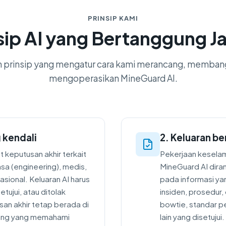
PRINSIP KAMI
sip AI yang Bertanggung 
 prinsip yang mengatur cara kami merancang, memban
mengoperasikan MineGuard AI.
 kendali
2. Keluaran be
 keputusan akhir terkait
Pekerjaan kesela
sa (engineering), medis,
MineGuard AI dira
sional. Keluaran AI harus
pada informasi ya
setujui, atau ditolak
insiden, prosedur,
an akhir tetap berada di
bowtie, standar p
ang yang memahami
lain yang disetuju