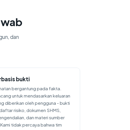
Jawab
gun, dan
rbasis bukti
matan bergantung pada fakta.
ncang untuk mendasarkan keluaran
ng diberikan oleh pengguna - bukti
 daftar risiko, dokumen SHMS,
engendalian, dan materi sumber
i. Kami tidak percaya bahwa tim