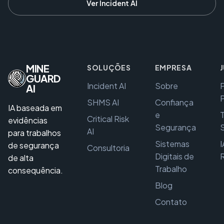
Ver Incident AI
MINE
SOLUÇÕES
EMPRESA
GUARD
Incident AI
Sobre
P
AI
P
SHMS AI
Confiança
IA baseada em
e
Critical Risk
evidências
Segurança
S
AI
para trabalhos
Sistemas
I
de segurança
Consultoria
Digitais de
de alta
Trabalho
consequência.
Blog
Contato